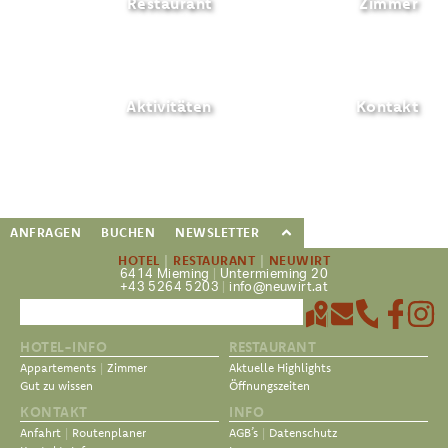
Restaurant
Zimmer
Aktivitäten
Kontakt
ANFRAGEN
BUCHEN
NEWSLETTER
HOTEL
|
RESTAURANT
|
NEUWIRT
6414 Mieming
|
Untermieming 20
+43 5264 5203
|
info@neuwirt.at
HOTEL-INFO
RESTAURANT
Appartements
|
Zimmer
Aktuelle Highlights
Gut zu wissen
Öffnungszeiten
KONTAKT
INFO
Anfahrt
|
Routenplaner
AGB’s
|
Datenschutz