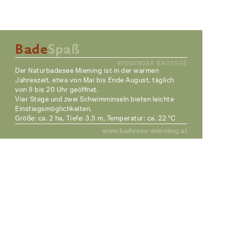
Bade
Spaß
MIEMINGER BADESEE
Der Naturbadesee Mieming ist in der warmen
Jahreszeit, etwa von Mai bis Ende August, täglich
von 9 bis 20 Uhr geöffnet.
Vier Stege und zwei Schwimminseln bieten leichte
Einstiegsmöglichkeiten.
Größe: ca. 2 ha, Tiefe: 3,5 m, Temperatur: ca. 22 °C
www.badesee-mieming.at