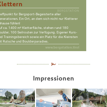
Klettern
BERGSTATION
reffpunkt für Bergsport-Begeisterte aller
enerationen. Ein Ort, an dem sich nicht nur Kletterer
uhause fühlen!
uf ca. 1400 m² Kletterfläche, stehen rund 180
oulder, 100 Seilrouten zur Verfügung. Eigener Kurs-
nd Trainingsbereich sowie ein Platz für die Kleinsten
it Rutsche und Boulderparadies.
www.bergstation.tirol
Impressionen