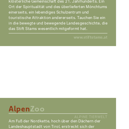
klösterliche Gemeinschaft des 21. Jahrhunderts. Ein
Ort der Spiritualität und des überlieferten Mönchtums
einerseits, ein lebendiges Schulzentrum und
touristische Attraktion andererseits. Tauchen Sie ein
in die bewegte und bewegende Landesgeschichte, die
das Stift Stams wesentlich mitgeformt hat.
www.stiftstams.at
Alpen
Zoo
ALPINE TIERWELT
Am Fuß der Nordkette, hoch über den Dächern der
Landeshauptstadt von Tirol, erstreckt sich der