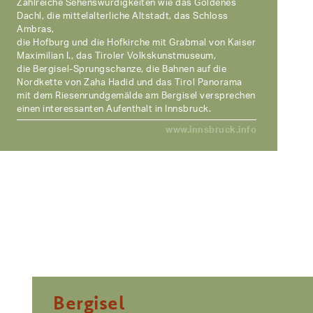
Zahlreiche Sehenswürdigkeiten wie das Goldenes
Dachl, die mittelalterliche Altstadt, das Schloss
Ambras,
die Hofburg und die Hofkirche mit Grabmal von Kaiser
Maximilian I., das Tiroler Volkskunstmuseum,
die Bergisel-Sprungschanze, die Bahnen auf die
Nordkette von Zaha Hadid und das Tirol Panorama
mit dem Riesenrundgemälde am Bergisel versprechen
einen interessanten Aufenthalt in Innsbruck.
www.innsbruck.info
Bergisel