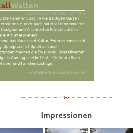
tall
Welten
SWAROVSKI KRISTALLWELTEN
underkammern und im weitläufigen Garten
ternationale, aber auch national renommierte
 Designer und Architekten Kristall auf ihre
ne Art interpretiert.
hung aus Kunst und Kultur, Entertainment und
, Spielplatz mit Spielturm und
ltungen machen die Swarovski Kristallwelten
ig als Ausflugsziel in Tirol – für Kristallfans,
bhaber und Familienausflüge.
kristallwelten.swarovski.com
Impressionen