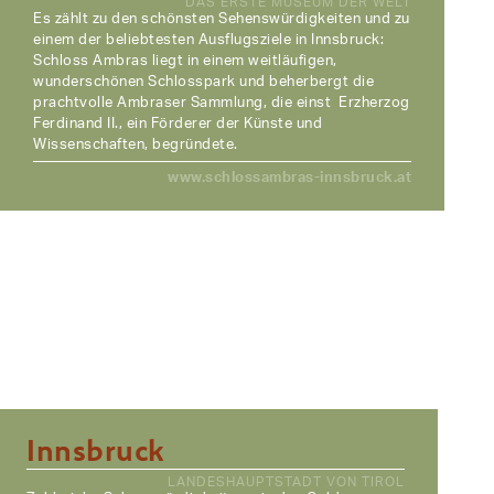
DAS ERSTE MUSEUM DER WELT
Es zählt zu den schönsten Sehenswürdigkeiten und zu
einem der beliebtesten Ausflugsziele in Innsbruck:
Schloss Ambras liegt in einem weitläufigen,
wunderschönen Schlosspark und beherbergt die
prachtvolle Ambraser Sammlung, die einst Erzherzog
Ferdinand II., ein Förderer der Künste und
Wissenschaften, begründete.
www.schlossambras-innsbruck.at
Innsbruck
LANDESHAUPTSTADT VON TIROL