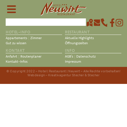
HOTEL-INFO
RESTAURANT
Appartements
|
Zimmer
Aktuelle Highlights
Gut zu wissen
Öffnungszeiten
KONTAKT
INFO
Anfahrt
|
Routenplaner
AGB’s
|
Datenschutz
Kontakt-Infos
Impressum
© Copyright 2022 –
Hotel | Restaurant | Neuwirt
– Alle Rechte vorbehalten!
Webdesign –
Kreativagentur Stecher & Stecher